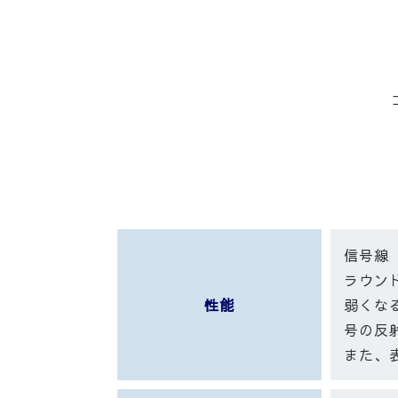
信号線
ラウン
性能
弱くな
号の反
また、