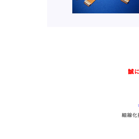
誠
細線化