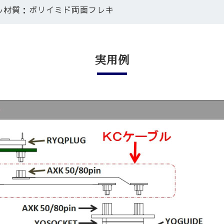
ル材質：ポリイミド両面フレキ
実⽤例