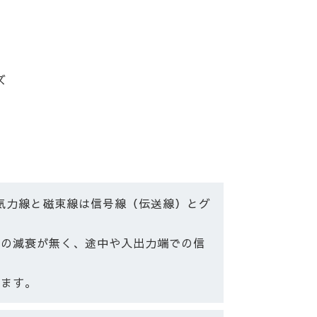
ズ
電気力線と磁束線は信号線（伝送線）とグ
号の減衰が無く、途中や入出力端での信
います。