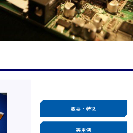
概要・特徴
実⽤例