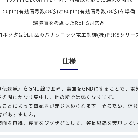
50pin(有効信号数48芯)と80pin(有効信号数78芯)を準備
環境面を考慮したRoHS対応品
コネクタは汎用品のパナソニック電工制御(株)P5KSシリー
仕様
（伝送線）をGND線で囲み、裏面をGNDにすることで、
ドの間にかなり集中し、他の所では弱くなります。
ることによって電磁界が閉じ込められます。そのため、信
射がありません。
表面を直線、裏面をジグザグにして、等長配線を実現して