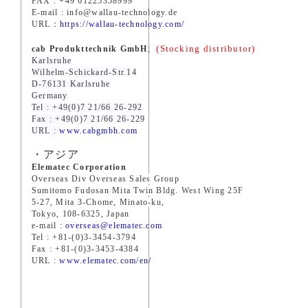
FAX : +49 61225358999
E-mail : info@wallau-technology.de
URL：
https://wallau-technology.com/
(
S
tocking distributor)
cab Produkttechnik GmbH
;
Karlsruhe
Wilhelm-Schickard-Str.14
D-76131 Karlsruhe
Germany
Tel : +49(0)7 21/66 26-292
Fax : +49(0)7 21/66 26-229
URL :
www.cabgmbh.com
・アジア
Elematec Corporation
Overseas Div Overseas Sales Group
Sumitomo Fudosan Mita Twin Bldg. West Wing 25F
5-27, Mita 3-Chome, Minato-ku,
Tokyo, 108-6325, Japan
e-mail :
overseas@elematec.com
Tel : +81-(0)3-3454-3794
Fax : +81-(0)3-3453-4384
URL :
www.elematec.com/en/